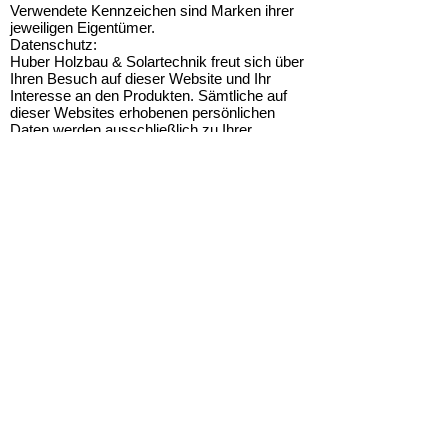
Verwendete Kennzeichen sind Marken ihrer
jeweiligen Eigentümer.
Datenschutz:
Huber Holzbau & Solartechnik freut sich über
Ihren Besuch auf dieser Website und Ihr
Interesse an den Produkten. Sämtliche auf
dieser Websites erhobenen persönlichen
Daten werden ausschließlich zu Ihrer
individuellen Betreuung, der Übersendung von
Produktinformationen oder der Unterbreitung
von Serviceangeboten gespeichert und
verarbeitet.
Huber Holzbau & Solartechnik nutzt Ihre
persönlichen Daten zu Zwecken der
technischen Administration der Webseiten,
zur Kundenverwaltung, für Produktumfragen
und für das Marketing nur im jeweils dafür
erforderlichen Umfang.
Huber Holzbau & Solartechnik sichert zu,
dass Ihre Angaben entsprechend den
geltenden datenschutzrechtlichen
Bestimmungen vertraulich behandelt werden.
Webdesign:
TeamHaus Marketing Service GmbH